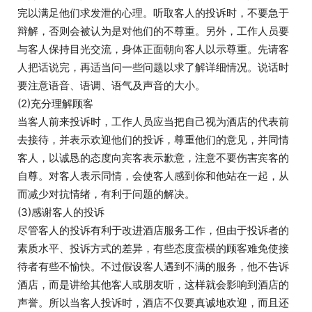
完以满足他们求发泄的心理。听取客人的投诉时，不要急于
辩解，否则会被认为是对他们的不尊重。另外，工作人员要
与客人保持目光交流，身体正面朝向客人以示尊重。先请客
人把话说完，再适当问一些问题以求了解详细情况。说话时
要注意语音、语调、语气及声音的大小。
(2)充分理解顾客
当客人前来投诉时，工作人员应当把自己视为酒店的代表前
去接待，并表示欢迎他们的投诉，尊重他们的意见，并同情
客人，以诚恳的态度向宾客表示歉意，注意不要伤害宾客的
自尊。对客人表示同情，会使客人感到你和他站在一起，从
而减少对抗情绪，有利于问题的解决。
(3)感谢客人的投诉
尽管客人的投诉有利于改进酒店服务工作，但由于投诉者的
素质水平、投诉方式的差异，有些态度蛮横的顾客难免使接
待者有些不愉快。不过假设客人遇到不满的服务，他不告诉
酒店，而是讲给其他客人或朋友听，这样就会影响到酒店的
声誉。所以当客人投诉时，酒店不仅要真诚地欢迎，而且还