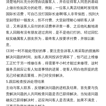
清楚地列出充分的理由说服客人，并在征得客人同意的基础
上做出恰如其分的处理。例如，一位客人离店结账时发现有
国际长话费，可自己没打国际长途啊!客人非常恼怒，找到大
堂副理好一顿发火，拒不付费。大堂副理耐心倾听客人讲
话，又将该客人应付的长话费单详查一番。之后他礼貌地请
客人回顾有没有朋友进过房间，是不是他们打的。经过回忆
核实确属客人朋友所为，最终客人按要求付费，并致以歉
意。
(3)对一时不能处理好的事，要注意告诉客人将采取的措施和
解决问题的时间。如客人夜间投诉空调坏了，恰巧赶上维修
工正忙于另一维修任务，得需要半小时才能过来修理。这时
服务员就应让客人知道事情的进展，使客人明白他所提的意
见已经被酒店重视，并已经安排解决。
5.跟踪检查投诉处理结果
主动与客人联系，反馈解决问题的进程及结果。首先要与负
责解决问题的人共同检查问题是否已获得解决。当知道问题
确实已获得解决时，还应询问客人是否满意。如果不满意，